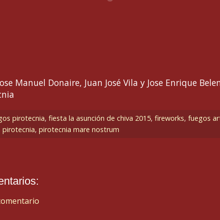
ose Manuel Donaire, Juan José Vila y Jose Enrique Bele
cnia
os pirotecnia
,
fiesta la asunción de chiva 2015
,
fireworks
,
fuegos art
pirotecnia
,
pirotecnia mare nostrum
ntarios:
comentario