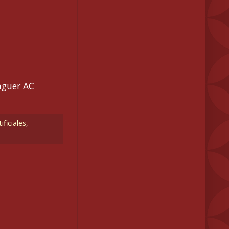
nguer AC
ificiales
,