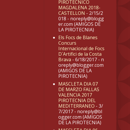
PIROTÉCNICO
MAGDALENA 2018-
CASTELLON
- 2/15/2
018
- noreply@blogg
er.com (AMIGOS DE
LA PIROTECNIA)
Els Focs de Blanes
Concurs
Internacional de Focs
D´Artifici de la Costa
Brava
- 6/18/2017
- n
oreply@blogger.com
(AMIGOS DE LA
PIROTECNIA)
MASCLETA DIA 07
DE MARZO FALLAS
VALENCIA 2017
PIROTECNIA DEL
MEDITERRANEO
- 3/
7/2017
- noreply@bl
ogger.com (AMIGOS
DE LA PIROTECNIA)