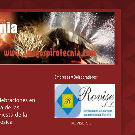
Empresas y Colaboradores:
ebraciones en
a de las
Fiesta de la
eosica
ROVISE, S,L.